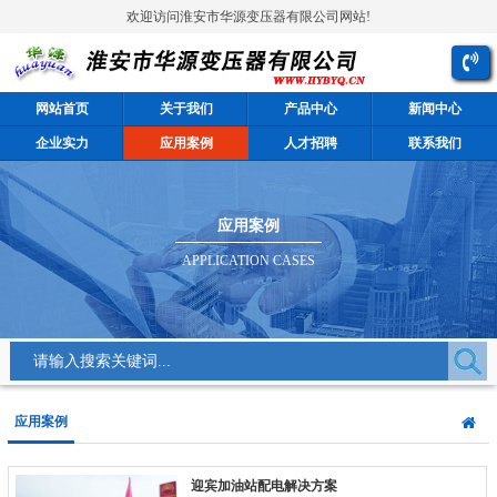
欢迎访问淮安市华源变压器有限公司网站!
网站首页
关于我们
产品中心
新闻中心
企业实力
应用案例
人才招聘
联系我们
应用案例
APPLICATION CASES
应用案例
迎宾加油站配电解决方案