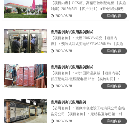
【项目内容】GCS柜、高精密控制配电柜 【实施
时间】2015年5月 【客户关注】 ●避免谐波和无功
冲击对电网的影响 ●避免谐波对提升系统电机的
2020-06-28
详细内容
影响 ●保证安全生产 ●降低生产成本 网联电气-中
石油四川岷江销售公司-迎宾加油站配电解决方案
应用案例测试应用案例测试
【负荷及系统分析】 石油平台钻井设备的电动机
【项目名称】：大邑250KVA箱变 【项目内
配置如下：2组泥浆泵组的电机、绞车电机、转盘
容】：预装式箱式变电站YBW-250KVA 【实施时
电机、顶驱电机......
间】：2019年3月22日......
2020-06-28
详细内容
应用案例测试应用案例测试
【项目名称】：郴州国际温泉城 【项目内容】：
低压配电箱/低压配电柜 16台 【实施时间】：
2019年7月17日......
2020-06-28
详细内容
应用案例测试应用案例
【公司名称】：西藏宇创建设工程有限公司定结
县分公司 【项目名称】：定结县夏尔巴第一村度
假接待中心经营设施设备建设项目 【项目内
2020-06-28
详细内容
容】：预装式箱式变电站YBW-250KVA 、低压配
电柜XL-21、低压配电箱XM-35 【实施时间】：